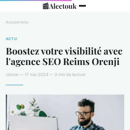
📰
Alectouk
Accueil
›
Actu
ACTU
Boostez votre visibilité avec
l'agence SEO Reims Orenji
vienne — 17 mai 2024 — 3 min de lecture