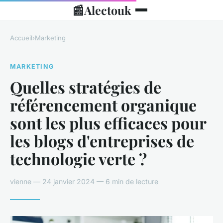
📰
Alectouk
Accueil
›
Marketing
MARKETING
Quelles stratégies de
référencement organique
sont les plus efficaces pour
les blogs d'entreprises de
technologie verte ?
vienne — 24 janvier 2024 — 6 min de lecture